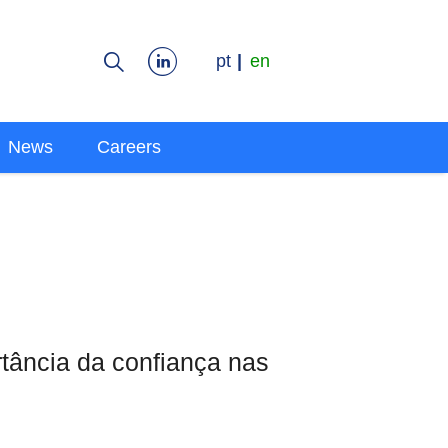
pt
en
News
Careers
rtância da confiança nas