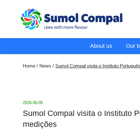
Skip
to
main
content
Menu
About us
Our b
EN
Breadcrumb
Home
News
Sumol Compal visita o Instituto Portuguê
2026-06-05
Sumol Compal visita o Instituto 
medições