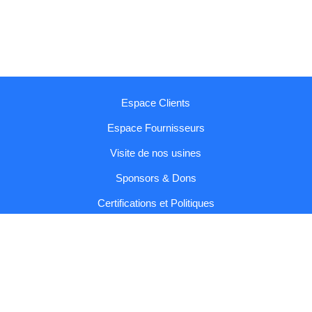
Espace Clients
Espace Fournisseurs
Visite de nos usines
Sponsors & Dons
Certifications et Politiques
Rapports et Codes
Contactez-nous
Copyright © 2026 Sumol Compal |
Conditions générales et