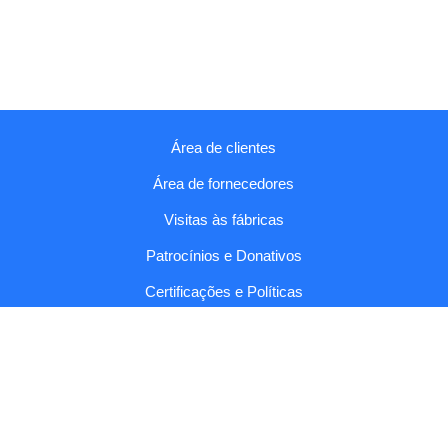
Área de clientes
Área de fornecedores
Visitas às fábricas
Patrocínios e Donativos
Certificações e Políticas
Relatórios e Códigos
Fala connosco
Copyright © 2026 Sumol Compal |
Condições Gerais e Política