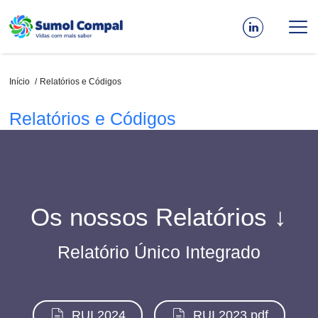
Passar
para
o
conteúdo
principal
Navegação
Início
Relatórios e Códigos
estrutural
Relatórios e Códigos
Os nossos Relatórios ↓
Relatório Único Integrado
Documento
Documento
RUI 2024
RUI 2023.pdf