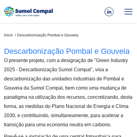
Passar
para
o
conteúdo
principal
Navegação
Início
Descarbonização Pombal e Gouveia
estrutural
Descarbonização Pombal e Gouveia
O presente projeto, com a designação de "Green Industry
2025 - Descarbonização Sumol Compal", visa a
descarbonização das unidades industriais de Pombal e
Gouveia da Sumol Compal, bem como uma mudança de
paradigma na utilização dos recursos, concretizando, desta
forma, as medidas do Plano Nacional de Energia e Clima
2030, e contribuindo, simultaneamente, para acelerar a
transição para uma economia neutra em carbono.
Prevê-se a instalação de uma central fotovoltaica para