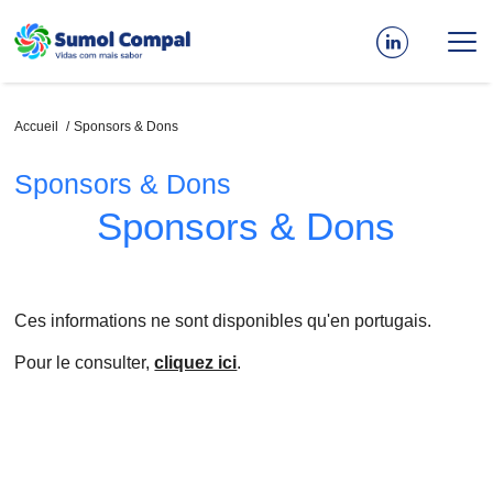
Aller
au
contenu
principal
Fil
Accueil
Sponsors & Dons
d'Ariane
Sponsors & Dons
Sponsors & Dons
Ces informations ne sont disponibles qu'en portugais.
Pour le consulter,
cliquez ici
.