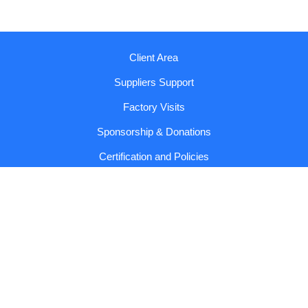
Client Area
Suppliers Support
Factory Visits
Sponsorship & Donations
Certification and Policies
Reports and Codes
Contact us!
Copyright © 2026 Sumol Compal |
General Conditions and
Privacy Policy
Powered by