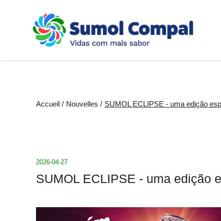
Aller
au
contenu
principal
Fil
Accueil
Nouvelles
SUMOL ECLIPSE - uma edição espec
d'Ariane
2026-04-27
SUMOL ECLIPSE - uma edição es