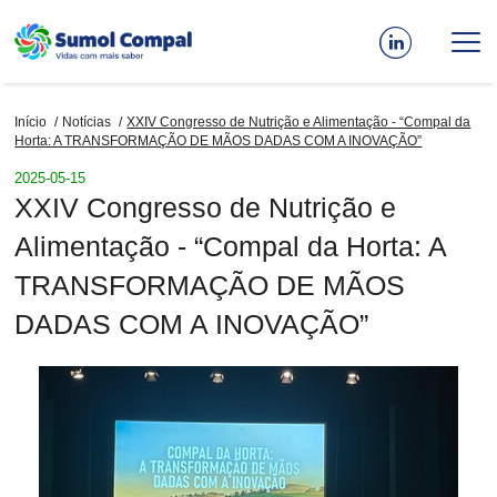
Passar
para
o
conteúdo
Início
Notícias
XXIV Congresso de Nutrição e Alimentação - “Compal da
principal
Navegação
Horta: A TRANSFORMAÇÃO DE MÃOS DADAS COM A INOVAÇÃO”
estrutural
2025-05-15
XXIV Congresso de Nutrição e
Alimentação - “Compal da Horta: A
TRANSFORMAÇÃO DE MÃOS
DADAS COM A INOVAÇÃO”