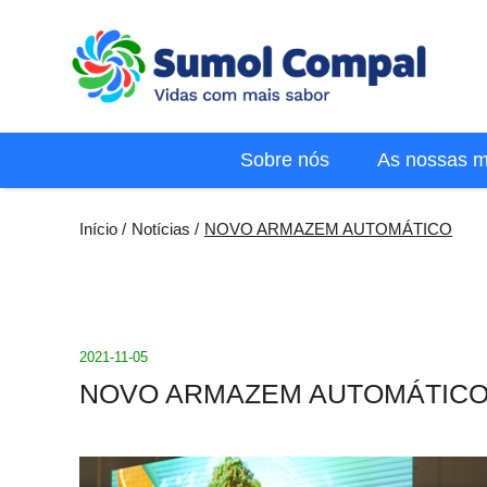
Passar
para
o
conteúdo
principal
Menu
Sobre nós
As nossas 
PT
Navegação
Início
Notícias
NOVO ARMAZEM AUTOMÁTICO
estrutural
2021-11-05
NOVO ARMAZEM AUTOMÁTIC