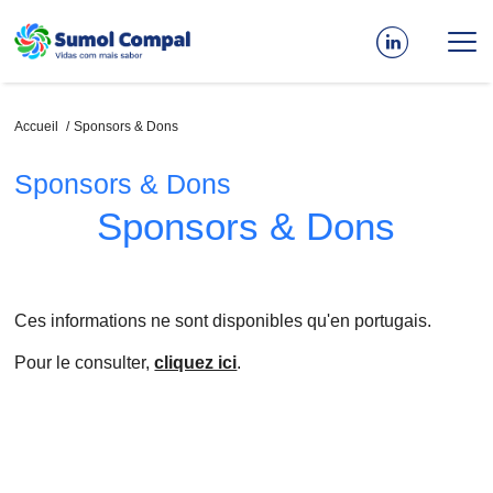
Aller
au
contenu
principal
Fil
Accueil
Sponsors & Dons
d'Ariane
Sponsors & Dons
Sponsors & Dons
Ces informations ne sont disponibles qu'en portugais.
Pour le consulter,
cliquez ici
.