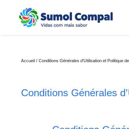
Aller
au
contenu
principal
Fil
Accueil
Conditions Générales d’Utilisation et Politique d
d'Ariane
Conditions Générales d’U