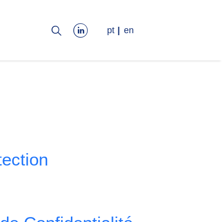
pt
en
tection