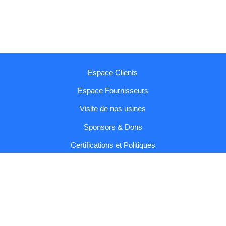
Espace Clients
Espace Fournisseurs
Visite de nos usines
Sponsors & Dons
Certifications et Politiques
Rapports et Codes
Contactez-nous
Copyright © 2026 Sumol Compal |
Conditions générales et