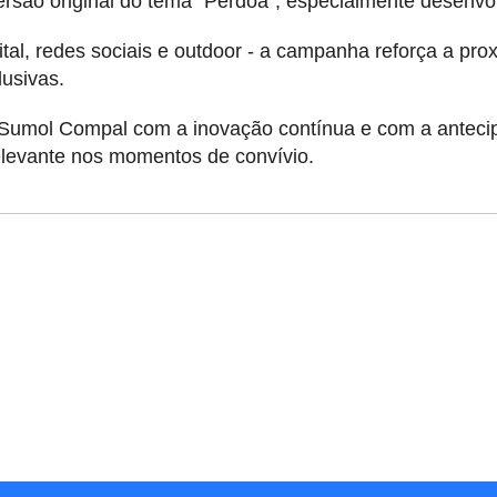
ersão original do tema “Perdoa”, especialmente desenvo
igital, redes sociais e outdoor - a campanha reforça a 
lusivas.
Sumol Compal com a inovação contínua e com a anteci
levante nos momentos de convívio.