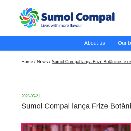
Skip
to
main
content
Menu
About us
Our b
EN
Breadcrumb
Home
News
Sumol Compal lança Frize Botânicos e re
2026-05-21
Sumol Compal lança Frize Botânic