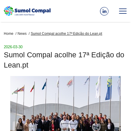
Skip
to
main
content
Breadcrumb
Home
News
Sumol Compal acolhe 17ª Edição do Lean.pt
2026-03-30
Sumol Compal acolhe 17ª Edição do
Lean.pt