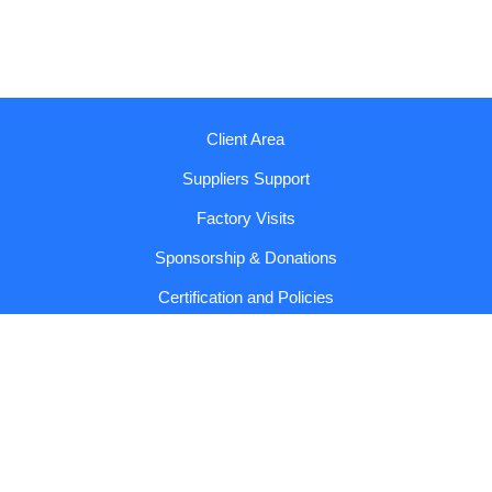
Client Area
Suppliers Support
Factory Visits
Sponsorship & Donations
Certification and Policies
Reports and Codes
Contact us!
Copyright © 2026 Sumol Compal |
General Conditions and
Privacy Policy