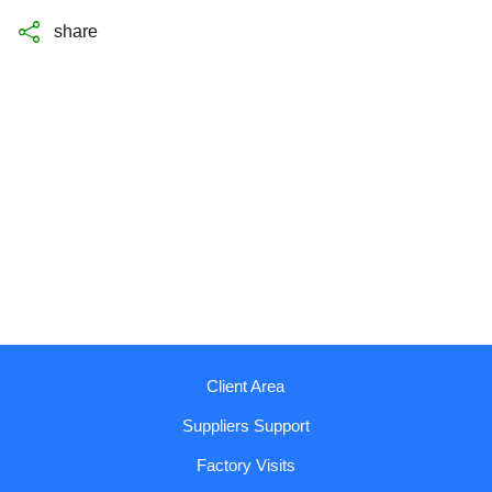
share
Client Area
Suppliers Support
Factory Visits