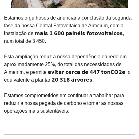
Estamos orgulhosos de anunciar a conclusão da segunda
fase da nossa Central Fotovoltaica de Almeirim, com a
instalação de 𝗺𝗮𝗶𝘀 𝟭 𝟲𝟬𝟬 𝗽𝗮𝗶𝗻𝗲́𝗶𝘀 𝗳𝗼𝘁𝗼𝘃𝗼𝗹𝘁𝗮𝗶𝗰𝗼𝘀,
num total de 3 450.
Esta ampliação reduz a nossa dependência da rede em
aproximadamente 25%, do total das necessidades de
Almeirim, e permite 𝗲𝘃𝗶𝘁𝗮𝗿 𝗰𝗲𝗿𝗰𝗮 𝗱𝗲 𝟰𝟰𝟳 𝘁𝗼𝗻𝗖𝗢𝟮𝗲, o
equivalente a plantar 𝟮𝟬 𝟯𝟭𝟴 𝗮́𝗿𝘃𝗼𝗿𝗲𝘀.
Estamos comprometidos em continuar a trabalhar para
reduzir a nossa pegada de carbono e tornar as nossas
operações mais sustentáveis.