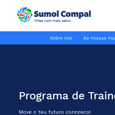
Menu
Sobre nós
As nossas ma
PT
Passar
para
o
conteúdo
principal
Programa de Train
Todos os dias e p
as gerações, dam
Move o teu futuro connosco!