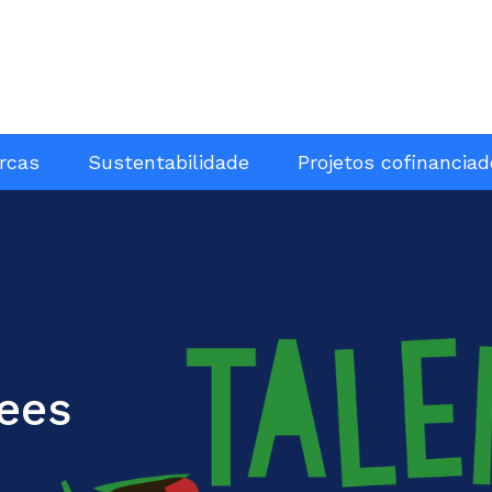
rcas
Sustentabilidade
Projetos cofinancia
ees
ara todas
os mais