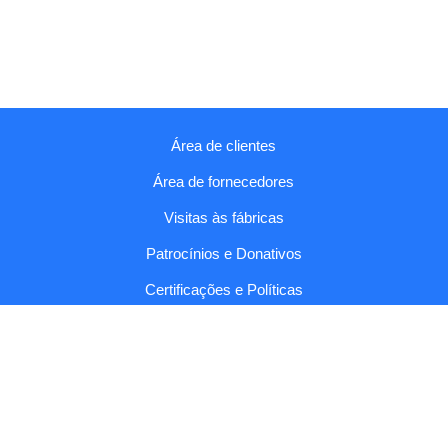
Área de clientes
Área de fornecedores
Visitas às fábricas
Patrocínios e Donativos
Certificações e Políticas
Relatórios e Códigos
Fala connosco
Copyright © 2026 Sumol Compal |
Condições Gerais e Política