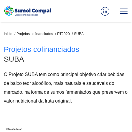
Passar
para
o
conteúdo
principal
Navegação
Início
Projetos cofinanciados
PT2020
SUBA
estrutural
Projetos cofinanciados
SUBA
O Projeto SUBA tem como principal objetivo criar bebidas
de baixo teor alcoólico, mais naturais e saudáveis do
mercado, na forma de sumos fermentados que preservem o
valor nutricional da fruta original.