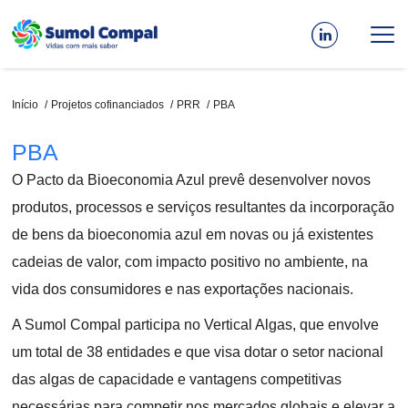
Passar
para
o
conteúdo
principal
Navegação
Início
Projetos cofinanciados
PRR
PBA
estrutural
PBA
O Pacto da Bioeconomia Azul prevê desenvolver novos
produtos, processos e serviços resultantes da incorporação
de bens da bioeconomia azul em novas ou já existentes
cadeias de valor, com impacto positivo no ambiente, na
vida dos consumidores e nas exportações nacionais.
A Sumol Compal participa no Vertical Algas, que envolve
um total de 38 entidades e que visa dotar o setor nacional
das algas de capacidade e vantagens competitivas
necessárias para competir nos mercados globais e elevar a