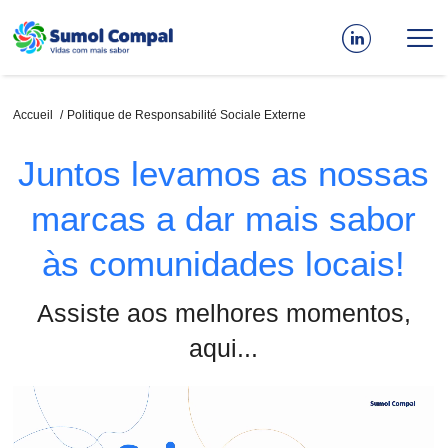
Aller
au
contenu
principal
Fil
Accueil
Politique de Responsabilité Sociale Externe
d'Ariane
Juntos levamos as nossas
marcas a dar mais sabor
às comunidades locais!
Assiste aos melhores momentos,
aqui...