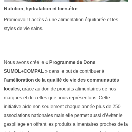
Nutrition, hydratation et bien-être
É
Promouvoir l’accès à une alimentation équilibrée et les
P
styles de vie sains.
d
Nous avons créé le
« Programme de Dons
N
SUMOL+COMPAL »
dans le but de contribuer à
i
on
l’
amélioration de la qualité de vie des communautés
a
locales
, grâce au don de produits alimentaires de nos
P
marques et de celles que nous représentons. Cette
u
initiative aide non seulement chaque année plus de 250
q
associations nationales mais elle permet aussi d’éviter le
a
gaspillage en offrant les produits alimentaires proches de la
l