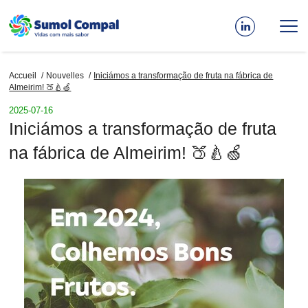
Aller
au
contenu
principal
Accueil
Nouvelles
Iniciámos a transformação de fruta na fábrica de
Fil
Almeirim! 🍑🍐🍏
d'Ariane
2025-07-16
Iniciámos a transformação de fruta
na fábrica de Almeirim! 🍑🍐🍏