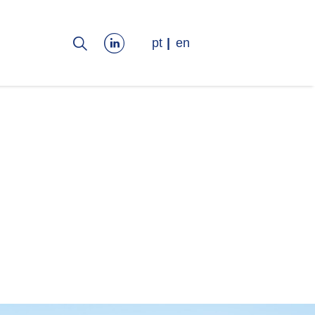
pt
en