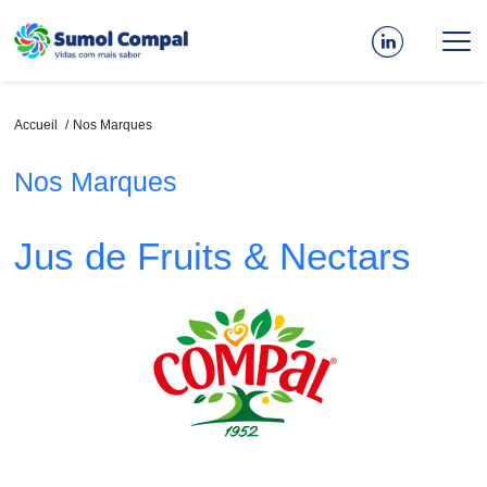
Aller
au
contenu
principal
Fil
Accueil
Nos Marques
d'Ariane
Nos Marques
Jus de Fruits & Nectars