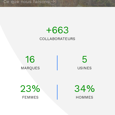
Ce que nous faisons
Visitez notre boutique en ligne
+791
COLLABORATEURS
16
5
MARQUES
USINES
27%
40%
FEMMES
HOMMES